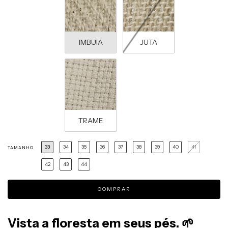
IMBUIA
JUTA
TRAME
33
34
35
36
37
38
39
40
41
TAMANHO
42
43
44
Vista a floresta em seus pés.
🌱