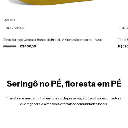
23
%
OFF
FRETE GRÁTIS
FRETE
Tênis Seringô Unissex Banco do Brasil | A Gente Se Importa - Azul
Tênis 
R$520,00
R$400,00
R$520
Seringô no PÉ, floresta em PÉ
Transforme seu caminhar em um ato de preservação. Escolha design autoral
que regenera a Amazônia e fortalece comunidades locais.