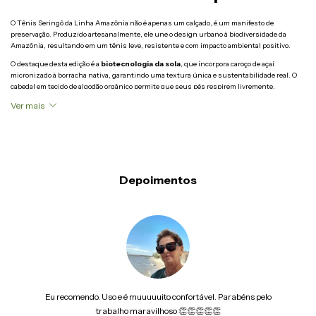
O Tênis Seringô da Linha Amazônia não é apenas um calçado, é um manifesto de
preservação. Produzido artesanalmente, ele une o design urbano à biodiversidade da
Amazônia, resultando em um tênis leve, resistente e com impacto ambiental positivo.
O destaque desta edição é a
biotecnologia da sola
, que incorpora caroço de açaí
micronizado à borracha nativa, garantindo uma textura única e sustentabilidade real. O
cabedal em tecido de algodão orgânico permite que seus pés respirem livremente,
proporcionando conforto térmico o dia todo.
Ver mais
Disponível nas texturas exclusivas:
Imbuia, Juta e Trame.
🌿
Feito exclusivamente para você
Depoimentos
Este produto Seringô é fabricado sob demanda para evitar desperdícios. Por isso, o
prazo
de entrega calculado no carrinho já inclui o tempo de produção
e manuseio!
Ficha Técnica e Composição 📝
A transparência é a nossa base. Veja o que você está calçando:
Cabedal (Corpo do Tênis):
Tecido de Algodão Orgânico certificado (livre de
agrotóxicos).
Eu recomendo. Uso e é muuuuuito confortável. Parabéns pelo
trabalho maravilhoso 👏👏👏👏👏
Solado Inovador (Eco-Blend):