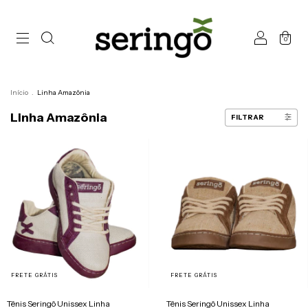
0
Início
.
Linha Amazônia
Linha Amazônia
FILTRAR
FRETE GRÁTIS
FRETE GRÁTIS
Tênis Seringô Unissex Linha
Tênis Seringô Unissex Linha